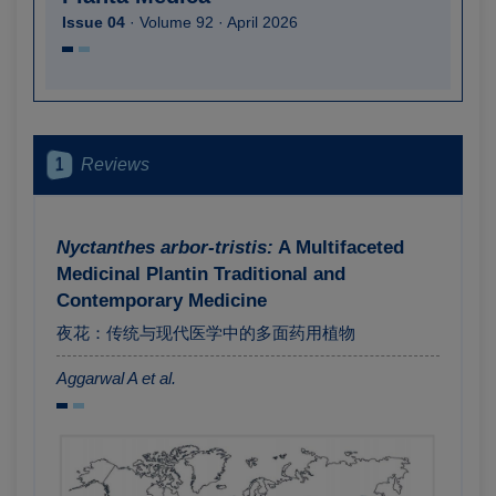
Issue 04
· Volume 92 · April 2026
1
Reviews
Nyctanthes arbor-tristis:
A Multifaceted
Medicinal Plantin Traditional and
Contemporary Medicine
夜花：传统与现代医学中的多面药用植物
Aggarwal A et al.