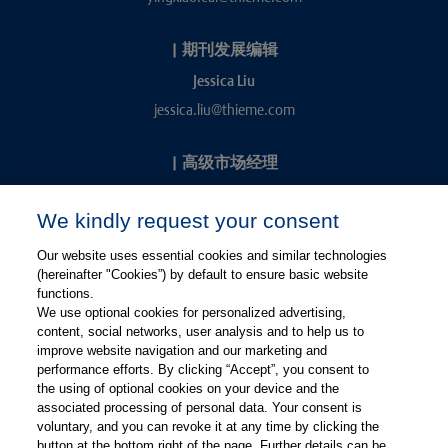
|
期刊发展编辑
Jessica Liu
jessica.liu@thieme.com
|
高级市场经理
Kevin Chang
We kindly request your consent
kevin.chang@thieme.com
Our website uses essential cookies and similar technologies
(hereinafter "Cookies”) by default to ensure basic website
functions.
We use optional cookies for personalized advertising,
content, social networks, user analysis and to help us to
improve website navigation and our marketing and
performance efforts. By clicking “Accept”, you consent to
关注微信
关注微博
the using of optional cookies on your device and the
associated processing of personal data. Your consent is
voluntary, and you can revoke it at any time by clicking the
有关Thieme图书翻译及版权业务，请联系：rights@thieme.de
button at the bottom right of the page. Further details can be