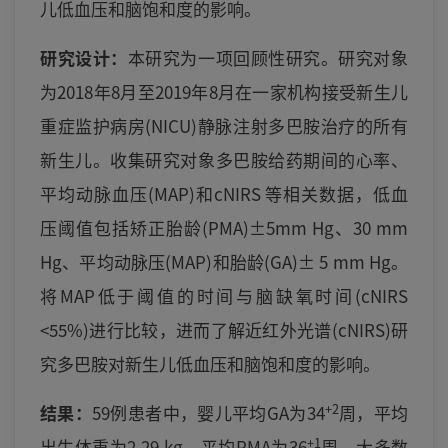
儿低血压和脑饱和度的影响。
研究设计：
本研究为一项回顾性研究。研究对象
为2018年8月至2019年8月在一家机构接受新生儿
重症监护病房(NICU)静脉注射多巴胺治疗的所有
新生儿。收集研究对象多巴胺给药期间的心率、
平均动脉血压(MAP)和cNIRS 等相关数据，低血
压阈值包括矫正胎龄(PMA)±5mm Hg、30 mm
Hg、平均动脉压(MAP)和胎龄(GA)± 5 mm Hg。
将MAP低于阈值的时间与脑缺氧时间(cNIRS
<55%)进行比较，进而了解近红外光谱(cNIRS)研
究多巴胺对新生儿低血压和脑饱和度的影响。
+2
结果：
59例患者中，婴儿平均GA为34
周，平均
+1
出生体重为2.29 kg，平均PMA为36
周。大多数