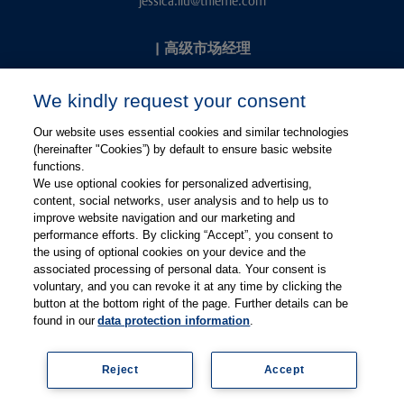
jessica.liu@thieme.com
|
高级市场经理
Kevin Chang
We kindly request your consent
kevin.chang@thieme.com
Our website uses essential cookies and similar technologies
(hereinafter "Cookies”) by default to ensure basic website
functions.
We use optional cookies for personalized advertising,
content, social networks, user analysis and to help us to
improve website navigation and our marketing and
performance efforts. By clicking “Accept”, you consent to
关注微信
关注微博
the using of optional cookies on your device and the
associated processing of personal data. Your consent is
voluntary, and you can revoke it at any time by clicking the
有关Thieme图书翻译及版权业务，请联系：rights@thieme.de
button at the bottom right of the page. Further details can be
found in our
data protection information
.
友情链接：
Thieme Group
|
Thieme Chemistry
|
Thieme
Open
|
Thieme-Connect
|
Reject
Accept
© Copyright 2025, 德国蒂墨出版集团（Thieme Publishers）版权