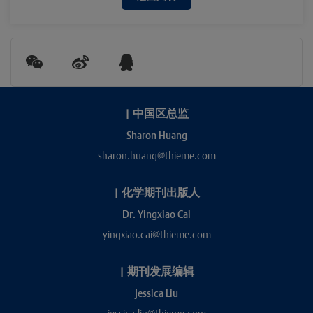
|
中国区总监
Sharon Huang
sharon.huang@thieme.com
|
化学期刊出版人
Dr. Yingxiao Cai
yingxiao.cai@thieme.com
|
期刊发展编辑
Jessica Liu