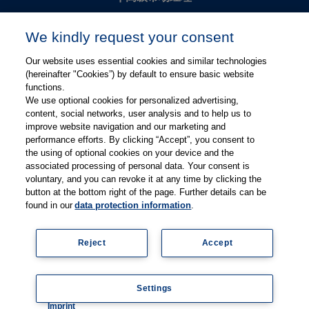
Kevin Chang
We kindly request your consent
kevin.chang@thieme.com
Our website uses essential cookies and similar technologies
(hereinafter "Cookies”) by default to ensure basic website
functions.
We use optional cookies for personalized advertising,
content, social networks, user analysis and to help us to
improve website navigation and our marketing and
performance efforts. By clicking “Accept”, you consent to
关注微信
关注微博
the using of optional cookies on your device and the
associated processing of personal data. Your consent is
voluntary, and you can revoke it at any time by clicking the
有关Thieme图书翻译及版权业务，请联系：rights@thieme.de
button at the bottom right of the page. Further details can be
found in our
data protection information
.
友情链接：
Thieme Group
|
Thieme Chemistry
|
Thieme
Open
|
Thieme-Connect
|
Reject
Accept
© Copyright 2025, 德国蒂墨出版集团（Thieme Publishers）版权
所有
京ICP备19004917号-1
Settings
隐私政策
|
Imprint
Coo
Imprint