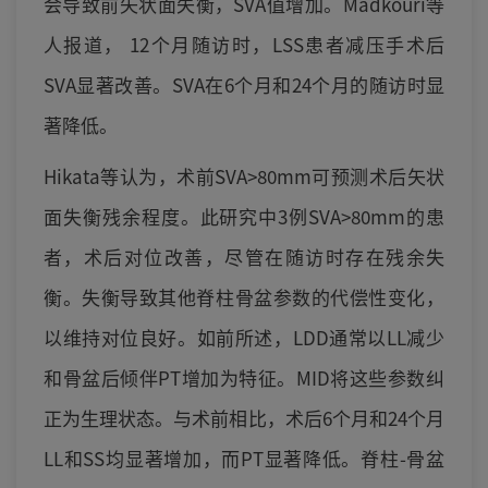
会导致前矢状面失衡，SVA值增加。Madkouri等
人报道， 12个月随访时，LSS患者减压手术后
SVA显著改善。SVA在6个月和24个月的随访时显
著降低。
Hikata等认为，术前SVA>80mm可预测术后矢状
面失衡残余程度。此研究中3例SVA>80mm的患
者，术后对位改善，尽管在随访时存在残余失
衡。失衡导致其他脊柱骨盆参数的代偿性变化，
以维持对位良好。如前所述，LDD通常以LL减少
和骨盆后倾伴PT增加为特征。MID将这些参数纠
正为生理状态。与术前相比，术后6个月和24个月
LL和SS均显著增加，而PT显著降低。脊柱-骨盆