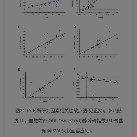
图2：(A-F)所研究因素相关性散点图(见正文)。(FU,随
访;LL，腰椎前凸;ODI, Oswestry功能障碍指数;PT:骨盆
倾斜;SVA:矢状面垂直轴)。