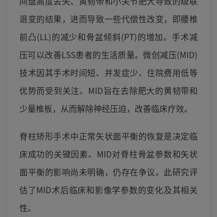
间盘高度丢失、黄韧带和小关节肥大导致的级联
退变的结果，进而导致一些代偿性改变，即腰椎
前凸(LL)的减少和骨盆倾斜(PT)的增加。手术减
压可以改善LSS患者的生活质量。微创减压(MID)
技术因其手术时间短、并发症少、住院费用低等
优势而受到关注。MID旨在去除肥大的黄韧带和
少量椎板，从而解除神经压迫，改善临床疗效。
脊柱矫形手术中正常矢状面平衡的恢复是决定临
床成功的关键因素。MID对脊柱骨盆参数和矢状
面平衡的影响尚未明确，仍存在争议。此研究评
估了MID术后临床和影像学参数的变化及其相关
性。