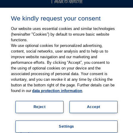
|
高级市场经理
Kevin Chang
We kindly request your consent
kevin.chang@thieme.com
Our website uses essential cookies and similar technologies
(hereinafter "Cookies”) by default to ensure basic website
functions.
We use optional cookies for personalized advertising,
content, social networks, user analysis and to help us to
improve website navigation and our marketing and
performance efforts. By clicking “Accept”, you consent to
关注微信
关注微博
the using of optional cookies on your device and the
associated processing of personal data. Your consent is
voluntary, and you can revoke it at any time by clicking the
有关Thieme图书翻译及版权业务，请联系：rights@thieme.de
button at the bottom right of the page. Further details can be
found in our
data protection information
.
友情链接：
Thieme Group
|
Thieme Chemistry
|
Thieme
Open
|
Thieme-Connect
|
Reject
Accept
© Copyright 2025, 德国蒂墨出版集团（Thieme Publishers）版权
所有
京ICP备19004917号-1
Settings
隐私政策
|
Imprint
Coo