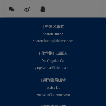
|
中国区总监
Sharon Huang
sharon.huang@thieme.com
|
化学期刊出版人
Dr. Yingxiao Cai
yingxiao.cai@thieme.com
|
期刊发展编辑
Jessica Liu
jessica.liu@thieme.com