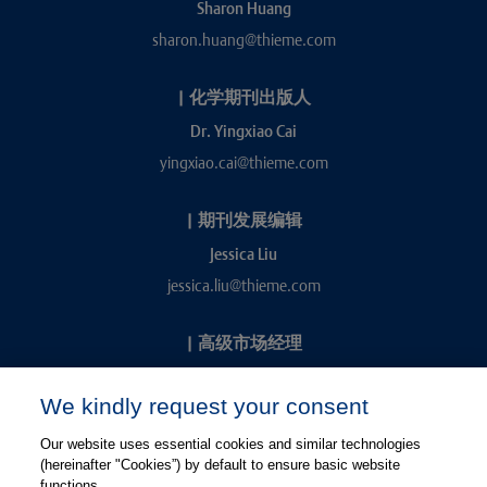
Sharon Huang
sharon.huang@thieme.com
|
化学期刊出版人
Dr. Yingxiao Cai
yingxiao.cai@thieme.com
|
期刊发展编辑
Jessica Liu
jessica.liu@thieme.com
|
高级市场经理
Kevin Chang
We kindly request your consent
kevin.chang@thieme.com
Our website uses essential cookies and similar technologies
(hereinafter "Cookies”) by default to ensure basic website
functions.