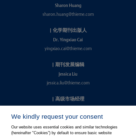
Sharon Huang
sharon.huang@thieme.com
|
化学期刊出版人
Dr. Yingxiao Cai
yingxiao.cai@thieme.com
|
期刊发展编辑
Jessica Liu
jessica.liu@thieme.com
|
高级市场经理
Kevin Chang
We kindly request your consent
kevin.chang@thieme.com
Our website uses essential cookies and similar technologies
(hereinafter "Cookies”) by default to ensure basic website