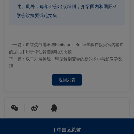
述。此外，每年都会出版增刊，介绍国内和国际科
学会议摘要或论文集。
上一篇：
血红蛋白电泳与Kleihauer–Betke试验在接受宫内输血
的胎儿中用于评估骨髓抑制的比较
下一篇：
双干外展神经：罕见解剖变异的新的术中与影像学发
现
返回列表
|
中国区总监