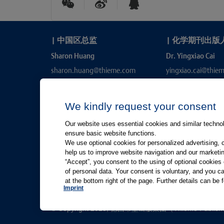
|
中国区总监
|
化学期刊出版
Sharon Huang
Dr. Yingxiao Cai
sharon.huang@thieme.com
yingxiao.cai@thie
We kindly request your consent
Our website uses essential cookies and similar technolo
ensure basic website functions.
We use optional cookies for personalized advertising, 
help us to improve website navigation and our marketin
“Accept”, you consent to the using of optional cookie
有关Thieme图书翻译及版权业务，请联系：rights@thiem
of personal data. Your consent is voluntary, and you ca
at the bottom right of the page. Further details can be 
友情链接：
Thieme Group
|
Thieme Chemistry
|
Imprint
© Copyright 2025, 德国蒂墨出版集团（Thieme Publ