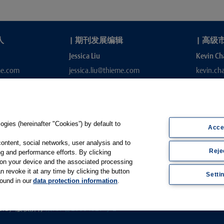
人
|
期刊发展编辑
|
高级
Jessica Liu
Kevin Ch
me.com
jessica.liu@thieme.com
kevin.c
gies (hereinafter "Cookies”) by default to
Acce
content, social networks, user analysis and to
Reje
g and performance efforts. By clicking
s on your device and the associated processing
e.de
n revoke it at any time by clicking the button
Setti
found in our
data protection information
.
Thieme Open
|
Thieme-Connect
|
ishers）版权所有
京ICP备19004917号-1