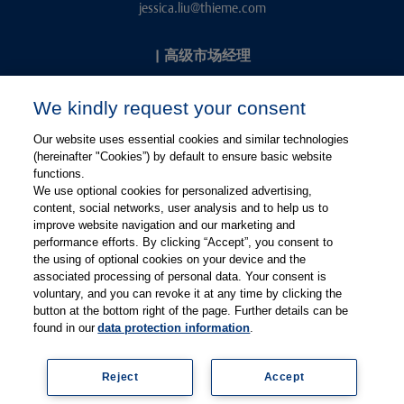
jessica.liu@thieme.com
|
高级市场经理
Kevin Chang
We kindly request your consent
kevin.chang@thieme.com
Our website uses essential cookies and similar technologies
(hereinafter "Cookies”) by default to ensure basic website
functions.
We use optional cookies for personalized advertising,
content, social networks, user analysis and to help us to
improve website navigation and our marketing and
performance efforts. By clicking “Accept”, you consent to
关注微信
关注微博
the using of optional cookies on your device and the
associated processing of personal data. Your consent is
voluntary, and you can revoke it at any time by clicking the
有关Thieme图书翻译及版权业务，请联系：rights@thieme.de
button at the bottom right of the page. Further details can be
found in our
data protection information
.
友情链接：
Thieme Group
|
Thieme Chemistry
|
Thieme
Open
|
Thieme-Connect
|
Reject
Accept
© Copyright 2025, 德国蒂墨出版集团（Thieme Publishers）版权