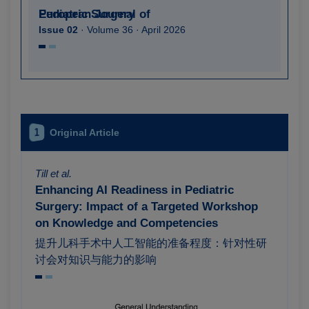
European Journal of Pediatric Surgery
Issue 02
· Volume 36 · April 2026
1
Original Article
Till et al.
Enhancing AI Readiness in Pediatric
Surgery: Impact of a Targeted Workshop
on Knowledge and Competencies
提升儿科手术中人工智能的准备程度：针对性研
讨会对知识与能力的影响