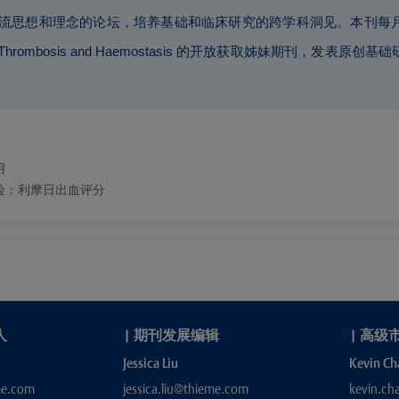
sis 提供了一个交流思想和理念的论坛，培养基础和临床研究的跨学科洞见
hrombosis and Haemostasis 的开放获取姊妹期刊，发
用
险：利摩日出血评分
人
|
期刊发展编辑
|
高级
Jessica Liu
Kevin Ch
me.com
jessica.liu@thieme.com
kevin.c