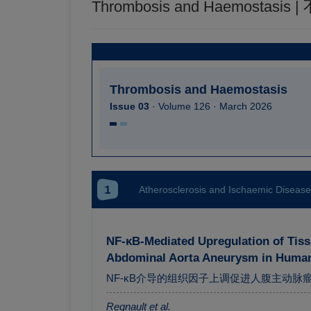
Thrombosis and Haemosta
Thrombosis and Haemostasis
Issue 03
· Volume 126 · March 2026
1
Atherosclerosis and Ischaemic Disease
NF-κB-Mediated Upregulation of Tiss
Abdominal Aorta Aneurysm in Huma
NF-κB介导的组织因子上调促进人腹主动
Regnault et al.