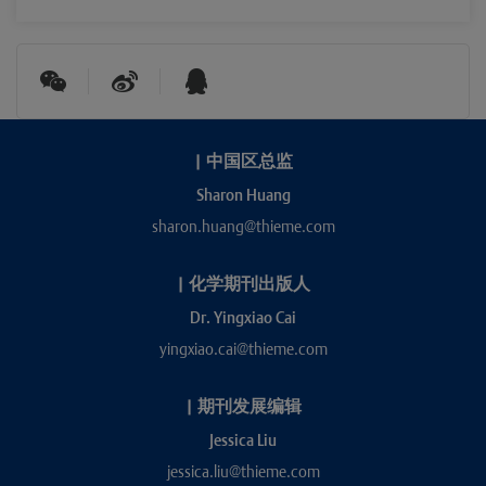
|
中国区总监
Sharon Huang
sharon.huang@thieme.com
|
化学期刊出版人
Dr. Yingxiao Cai
yingxiao.cai@thieme.com
|
期刊发展编辑
Jessica Liu
jessica.liu@thieme.com