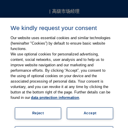
|
高级市场经理
Kevin Chang
We kindly request your consent
kevin.chang@thieme.com
Our website uses essential cookies and similar technologies
(hereinafter "Cookies”) by default to ensure basic website
functions.
We use optional cookies for personalized advertising,
content, social networks, user analysis and to help us to
improve website navigation and our marketing and
performance efforts. By clicking “Accept”, you consent to
关注微信
关注微博
the using of optional cookies on your device and the
associated processing of personal data. Your consent is
voluntary, and you can revoke it at any time by clicking the
有关Thieme图书翻译及版权业务，请联系：rights@thieme.de
button at the bottom right of the page. Further details can be
found in our
data protection information
.
友情链接：
Thieme Group
|
Thieme Chemistry
|
Thieme
Open
|
Thieme-Connect
|
Reject
Accept
© Copyright 2025, 德国蒂墨出版集团（Thieme Publishers）版权
所有
京ICP备19004917号-1