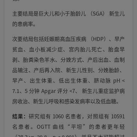
主要结局是巨大儿和小于胎龄儿 （SGA） 新生儿
的患病率。
次要结局包括妊娠期高血压疾病 （HDP）、早产
贫血、血小板减少症、宫内胎儿死亡、胎盘早
剥、胎粪染色羊水、分娩方式、产后出血、血制
品输注、产后再入院、新生儿性别、分娩胎龄、
早产、出生体重、低出生体重、脐动脉 pH <
7.1、5 分钟 Apgar 评分 <7、 新生儿重症监护病
房收治、新生儿呼吸和感染发病率以及低血糖。
结果：
研究组有 1060 名患者，对照组有 10591
名患者。OGTT 曲线“平坦”的患者更年轻
（28.3 vs. 29.8，p < 0.001） 并且不太可能超过