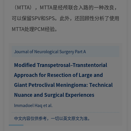
（MTTA），MTTA是经颅联合入路的一种改良，
可以保留SPV和SPS。此外，还回顾性分析了使用
MTTA处理PCM经验。
Journal of Neurological Surgery Part A
Modified Transpetrosal–Transtentorial
Approach for Resection of Large and
Giant Petroclival Meningioma: Technical
Nuance and Surgical Experiences
Immadoel Haq et al.
中文内容仅供参考，一切以英文原文为准。