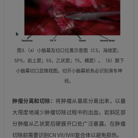
图3.（a）小脑幕及切口位置示意图（CS，海绵窦；
SPS，岩上窦；SS，乙状窦；TS，横窦）。（b）颞下
小脑幕切口显微视图。切开小脑幕前务必识别滑车神
经。
肿瘤分离和切除：
将肿瘤从基底分离出来，以最
大限度地减少肿瘤切除过程中的出血。岩斜区部
分肿瘤从乙状窦后硬膜开口处广泛暴露。在肿瘤
切除前需要识别CN VII/IVIII复合体以避免损伤。