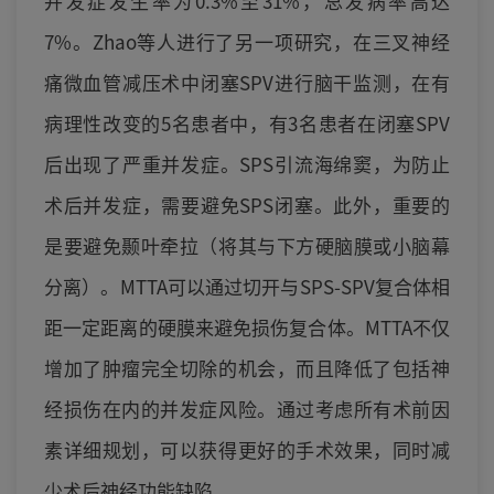
并发症发生率为0.3%至31%，总发病率高达
7%。Zhao等人进行了另一项研究，在三叉神经
痛微血管减压术中闭塞SPV进行脑干监测，在有
病理性改变的5名患者中，有3名患者在闭塞SPV
后出现了严重并发症。SPS引流海绵窦，为防止
术后并发症，需要避免SPS闭塞。此外，重要的
是要避免颞叶牵拉（将其与下方硬脑膜或小脑幕
分离）。MTTA可以通过切开与SPS-SPV复合体相
距一定距离的硬膜来避免损伤复合体。MTTA不仅
增加了肿瘤完全切除的机会，而且降低了包括神
经损伤在内的并发症风险。通过考虑所有术前因
素详细规划，可以获得更好的手术效果，同时减
少术后神经功能缺陷。