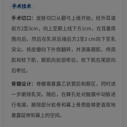
手术技术
手术切口：
皮肤切口从颧弓上缘开始，经外耳道
前方2至3cm，向上至颞上线下方1cm，在耳垂周
围向后，然后在乳突后缘后方2至3 cm向下至乳
突尖。将皮瓣向下外侧翻转，并游离颞肌、颅周
肌和枕下肌，颞肌向前部牵拉，枕下肌在尾部向
后牵拉。
骨瓣设计：
骨瓣需暴露乙状窦后和颞区，同时进
一步磨除乳突。随后，在棘孔处对脑膜中动脉进
行电凝。磨除部分岩骨和幕上骨质能够更直观地
暴露延伸到幕上的空间。