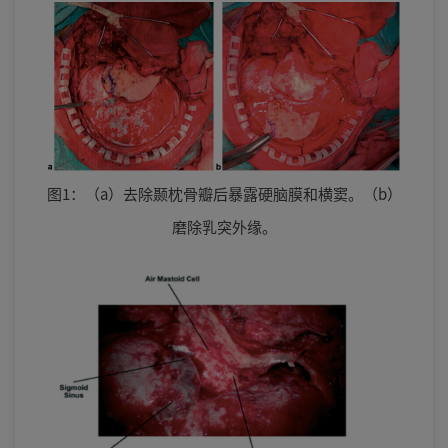
图1：（a）去除颞枕骨瓣后暴露硬脑膜和横窦。（b）
磨除乳突外缘。