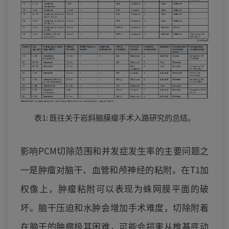
表1: 既往关于岩斜脑膜瘤手术入路研究的总结。
影响PCM切除范围和并发症发生率的主要问题之
一是肿瘤对脑干、血管和颅神经的粘附。在T1加
权像上，肿瘤粘附可以表现为蛛网膜平面的破
坏。脑干压迫和水肿会增加手术难度，切除附着
在脑干的肿瘤极其困难，可能会损害从椎基底动