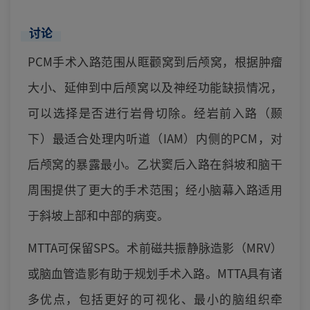
讨论
PCM手术入路范围从眶颧窝到后颅窝，根据肿瘤
大小、延伸到中后颅窝以及神经功能缺损情况，
可以选择是否进行岩骨切除。经岩前入路（颞
下）最适合处理内听道（IAM）内侧的PCM，对
后颅窝的暴露最小。乙状窦后入路在斜坡和脑干
周围提供了更大的手术范围；经小脑幕入路适用
于斜坡上部和中部的病变。
MTTA可保留SPS。术前磁共振静脉造影（MRV）
或脑血管造影有助于规划手术入路。MTTA具有诸
多优点，包括更好的可视化、最小的脑组织牵