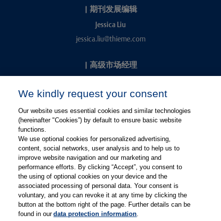
|
期刊发展编辑
Jessica Liu
jessica.liu@thieme.com
|
高级市场经理
Kevin Chang
We kindly request your consent
kevin.chang@thieme.com
Our website uses essential cookies and similar technologies
(hereinafter "Cookies”) by default to ensure basic website
functions.
We use optional cookies for personalized advertising,
content, social networks, user analysis and to help us to
improve website navigation and our marketing and
performance efforts. By clicking “Accept”, you consent to
关注微信
关注微博
the using of optional cookies on your device and the
associated processing of personal data. Your consent is
voluntary, and you can revoke it at any time by clicking the
有关Thieme图书翻译及版权业务，请联系：rights@thieme.de
button at the bottom right of the page. Further details can be
found in our
data protection information
.