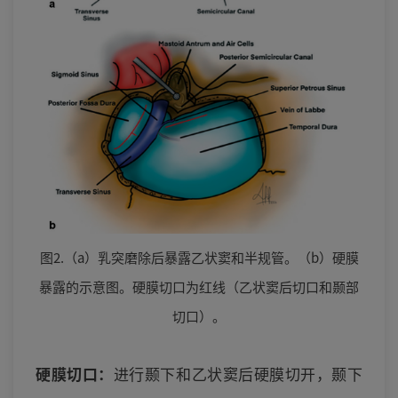
图2.（a）乳突磨除后暴露乙状窦和半规管。（b）硬膜
暴露的示意图。硬膜切口为红线（乙状窦后切口和颞部
切口）。
硬膜切口：
进行颞下和乙状窦后硬膜切开，颞下