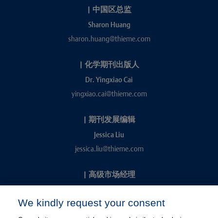
|
中国区总监
Sharon Huang
sharon.huang@thieme.com
|
化学期刊出版人
Dr. Yingxiao Cai
yingxiao.cai@thieme.com
|
期刊发展编辑
Jessica Liu
jessica.liu@thieme.com
|
高级市场经理
Kevin Chang
We kindly request your consent
kevin.chang@thieme.com