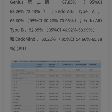
Genius第二版，67.85%（95%CI
63.26%-72.43%）；Endo-AID Type A，
65.60%（95%CI 60.26%-70.95%）；Endo-AID
Type B，52.95%（95%CI 46.92%-58.99%）；
和EndoMind，60.22%（95%CI 54.66%-65.78
%) (表1）。