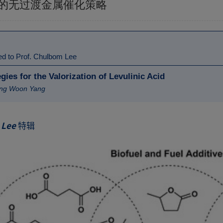
化利用的无过渡金属催化策略
ted to Prof. Chulbom Lee
gies for the Valorization of Levulinic Acid
ng Woon Yang
m Lee
特辑