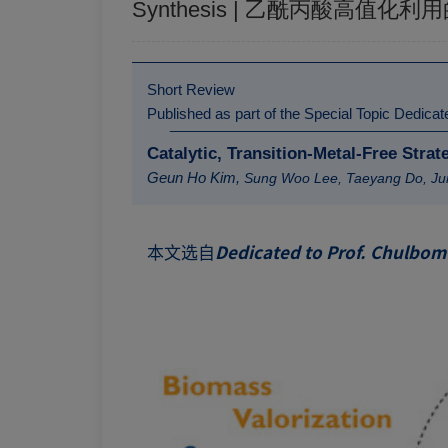
Synthesis | 乙酰丙酸高值
Short Review
Published as part of the Special Topic Dedica
Catalytic, Transition-Metal-Free Strate
Geun Ho Kim,
Sung Woo Lee,
Taeyang Do,
Ju
本文选自
Dedicated to Prof. Chulbo