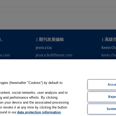
人
|
期刊发展编辑
|
高级
Jessica Liu
Kevin Ch
me.com
jessica.liu@thieme.com
kevin.c
gies (hereinafter "Cookies”) by default to
Acce
content, social networks, user analysis and to
Reje
g and performance efforts. By clicking
s on your device and the associated processing
e.de
n revoke it at any time by clicking the button
Setti
found in our
data protection information
.
Thieme Open
|
Thieme-Connect
|