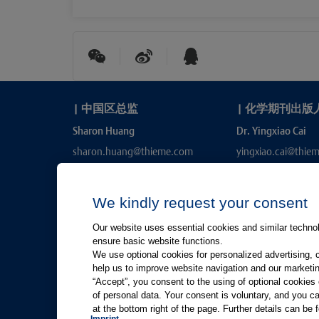
|
中国区总监
|
化学期刊出版
Sharon Huang
Dr. Yingxiao Cai
sharon.huang@thieme.com
yingxiao.cai@thie
We kindly request your consent
Our website uses essential cookies and similar technolo
ensure basic website functions.
We use optional cookies for personalized advertising, 
help us to improve website navigation and our marketin
“Accept”, you consent to the using of optional cookie
有关Thieme图书翻译及版权业务，请联系：rights@thiem
of personal data. Your consent is voluntary, and you ca
at the bottom right of the page. Further details can be 
友情链接：
Thieme Group
|
Thieme Chemistry
|