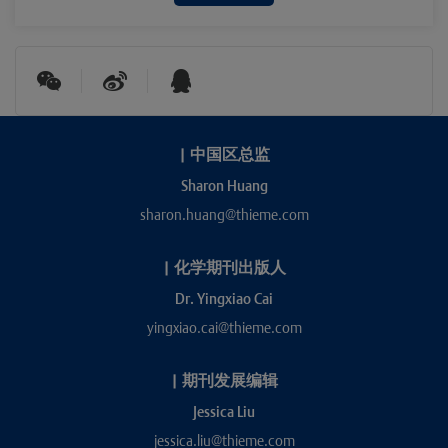
|
中国区总监
Sharon Huang
sharon.huang@thieme.com
|
化学期刊出版人
Dr. Yingxiao Cai
yingxiao.cai@thieme.com
|
期刊发展编辑
Jessica Liu
jessica.liu@thieme.com