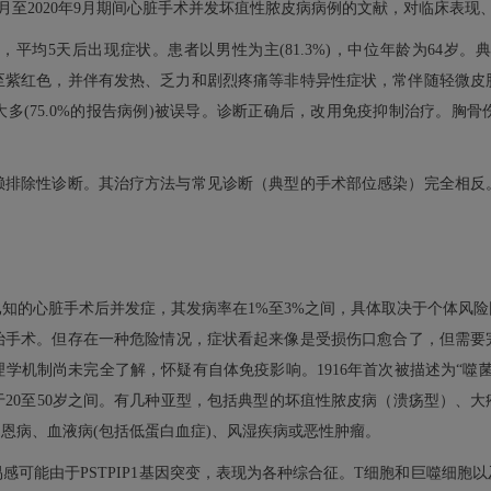
1985年9月至2020年9月期间心脏手术并发坏疽性脓皮病病例的文献，对临
，平均5天后出现症状。患者以男性为主(81.3%)，中位年龄为64岁
至紫红色，并伴有发热、乏力和剧烈疼痛等非特异性症状，常伴随轻微皮
多(75.0%的报告病例)被误导。诊断正确后，改用免疫抑制治疗。胸骨
赖排除性诊断。其治疗方法与常见诊断（典型的手术部位感染）完全相反
知的心脏手术后并发症，其发病率在1%至3%之间，具体取决于个体风
治手术。但存在一种危险情况，症状看起来像是受损伤口愈合了，但需要
机制尚未完全了解，怀疑有自体免疫影响。1916年首次被描述为“噬菌
0。常见于20至50岁之间。有几种亚型，包括典型的坏疽性脓皮病（溃疡型）
克罗恩病、血液病(包括低蛋白血症)、风湿疾病或恶性肿瘤。
感可能由于PSTPIP1基因突变，表现为各种综合征。T细胞和巨噬细胞