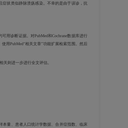
且症状类似静脉溃疡感染。不幸的是由于误诊，抗
断证据。对PubMed和Cochrane数据库进行
没有应用语言限制，使用PubMed“相关文章”功能扩展检索范围。然后
若相关则进一步进行全文评估。
样本量、患者人口统计学数据、合并症指数、临床