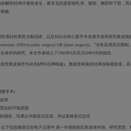
能的解剖结构中都有发生，最常见的是影响乳房、腹部、胸部和下肢，而
一措施。
告项目的系统文献综述，以总结出目前心脏手术患者并发坏疽性脓皮病的可用诊
osum) AND ((cardiac surgery) OR (heart surgery))。”
件的研究。本文作者纳入了1985年9月至2020年9月的报告。
疽性脓皮病作为补充材料(仅网络版)。数据库检索的结果按标题筛选，
膜手术)
皮病
恶化的可能原因
的报告，结果以书面形式呈现，并以表格形式总结
，以下信息都登记在电子记录中:第一作者的姓氏和发表年份、研究类型、