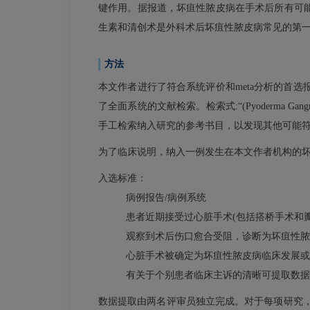
键作用。据报道，坏疽性脓皮病在手术后所有可
生素和清创术是外科术后坏疽性脓皮病常见的第
方法
本文作者进行了符合系统评价和meta分析的首选报
了全面系统的文献检索。检索式:“(Pyoderma Gangren
手工检索纳入研究的参考书目，以发现其他可能符合条
为了临床说明，纳入一例发生在本文作者机构的坏
入选标准：
病例报告/病例系统
患者近期接受过心脏手术(包括搭桥手术和瓣
观察到术后伤口愈合受阻，诊断为坏疽性脓
心脏手术被确定为坏疽性脓皮病临床发展或
有关于个别患者临床主诉的清晰可提取数据
数据提取由两名评审员独立完成。对于每项研究