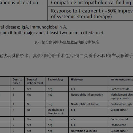
表2 | 部分病例中坏疽性脓皮病的诊断标准
冠状动脉搭桥术。其余3例心脏手术包括2例二尖瓣手术和1例主动脉瓣手术。