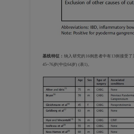
基线特征：
纳入研究的16例患者中有13例接受了
45~76岁(中位64岁) (表1)。