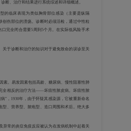
床表现、诊断、治疗和结果进行系统综述和详细概述。
。典型的临床表现为类似胸骨部位感染（主要是纵隔
肤创伤部位的溃疡。诊断时必须活检，通过中性粒
伤口完全闭合需要5周到5个月。在实际低风险手术
。关于诊断和治疗的知识对于避免致命的误诊至关
险因素。易发因素包括高龄、糖尿病、慢性阻塞性肺
完全相反的治疗方法——坏疽性脓皮病。坏疽性脓
病”，1930年，由于怀疑其感染源，它被重新命名
、大疱型、营养型、脓疱型、造口周围和术后。绝大多
以及异常的炎症免疫反应被认为在发病机制中起着关