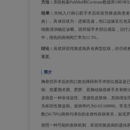
方法：
系统检索PubMed和Cochrane数据库
结果：
共纳入15例心脏手术后坏疽性脓皮病患者
炎）。具体症状为：进展迅速，伤口边缘呈红色
细胞浸润确定诊断。因怀疑手术部位感染，治疗大
中，报告的病例死亡率为12.5%。
结论：
虽然坏疽性脓皮病具有典型症状，但仍依
重要。
简介
胸骨切开术后的伤口愈合障碍和手术部位感染是已
病、危重围术期、肥胖、双胸动脉搭桥手术和矫
皮病是一种非传染性、溃疡性皮肤病，其病理生理学
为坏疽性脓皮病。发病率约为0.63/10000
数(50-70%)病例与潜在的全身性疾病有关，如
按照一种可能的发病机制，坏疽性脓皮病的遗传易