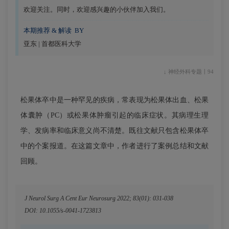
欢迎关注。同时，欢迎感兴趣的小伙伴加入我们。
本期推荐 & 解读 BY
亚东 | 首都医科大学
↓ 神经外科专题丨94
松果体卒中是一种罕见的疾病，常表现为松果体出血、松果
体囊肿（PC）或松果体肿瘤引起的临床症状。其病理生理
学、发病率和临床意义尚不清楚。既往文献只包含松果体卒
中的个案报道。在这篇文章中，作者进行了案例总结和文献
回顾。
J Neurol Surg A Cent Eur Neurosurg 2022; 83(01): 031-038
DOI: 10.1055/s-0041-1723813