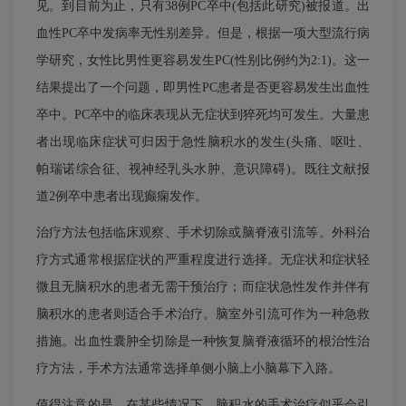
见。到目前为止，只有38例PC卒中(包括此研究)被报道。出
血性PC卒中发病率无性别差异。但是，根据一项大型流行病
学研究，女性比男性更容易发生PC(性别比例约为2:1)。这一
结果提出了一个问题，即男性PC患者是否更容易发生出血性
卒中。PC卒中的临床表现从无症状到猝死均可发生。大量患
者出现临床症状可归因于急性脑积水的发生(头痛、呕吐、
帕瑞诺综合征、视神经乳头水肿、意识障碍)。既往文献报
道2例卒中患者出现癫痫发作。
治疗方法包括临床观察、手术切除或脑脊液引流等。外科治
疗方式通常根据症状的严重程度进行选择。无症状和症状轻
微且无脑积水的患者无需干预治疗；而症状急性发作并伴有
脑积水的患者则适合手术治疗。脑室外引流可作为一种急救
措施。出血性囊肿全切除是一种恢复脑脊液循环的根治性治
疗方法，手术方法通常选择单侧小脑上小脑幕下入路。
值得注意的是，在某些情况下，脑积水的手术治疗似乎会引