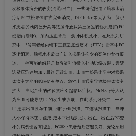
发松果体病变的改变(消退/出血)。一些研究报道了脑积水治
疗后PC或松果体肿瘤完全消失。Di Chirico等人认为，脑积
水患者的颅内压升高导致脑脊液从第三脑室转移到囊肿(PC
或瘤内囊肿)。颅内压正常后，囊肿体积减小。在此系列研
究中，3号患者经内镜下三脑室底造瘘术（ETV）后卒中PC
逐渐消退。脑积水术后出血进入松果体病变的案例也曾有报
道。一种可能的解释是脑脊液引流插入处动脉瘤破裂，囊壁
透壁压迅速增加，最终导致出血。出血性松果体卒中对松果
体病变大小的影响仍有争议。急性出血通常导致松果体病变
扩大，由此产生的占位效应引起临床症状。McNeely等人认
为出血可能导致PC的发生或发展。在此系列研究中，一名
PC患者出血性卒中前后进行MR扫描。在连续扫描中，囊肿
大小保持不变，但液-液水平出现则提示出血。出血后PC变
小的病例也曾有报道。PC卒中患者预后普遍良好。无论采用