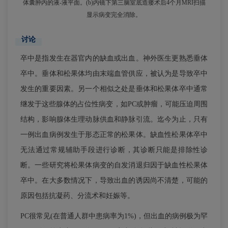
体囊肿内的液-液平面。(b)内镜下第三脑室底造瘘术后4个月MRI扫描
显示病变完全消除。
讨论
卒中是指发生在器官内的缺血或出血。神外医生更熟悉垂体
卒中。垂体和松果体均由末端血管供应，被认为是导致卒中
发生的重要因素。另一个相似之处是垂体和松果体卒中通常
继发于这些腺体的占位性病变，如PC或肿瘤，可能压迫周围
结构，影响腺体生理动脉供血和静脉引流。迄今为止，只有
一例出血病例发生于形态正常的松果体。缺血性松果体卒中
无法通过常规辅助手段进行诊断，其诊断只能是排除性诊
断。一些研究将松果体病变的自发消退归因于缺血性松果体
卒中。在大多数情况下，导致出血的诱因尚不清楚，可能的
原因包括抗凝药、分流术和妊娠等。
PC很常见(在普通人群中患病率为1%)，但出血的病例极为罕