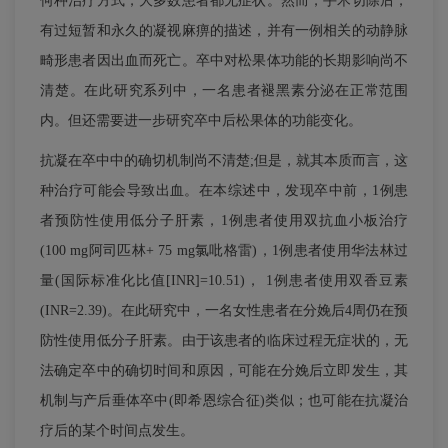
何种治疗方式，大多数患者都无症状。然而，手术切除后，
有过短暂和永久的凝视麻痹的描述，并有一例相关的动静脉
畸形患者因出血而死亡。卒中对松果体功能的长期影响尚不
清楚。在此研究系列中，一名患者褪黑素分泌在正常范围
内。但还需要进一步研究卒中后松果体的功能变化。
抗凝在卒中中的确切机制尚不清楚;但是，就其本质而言，这
种治疗可能会导致出血。在本综述中，发现卒中前，1例患
者预防性使用低分子肝素，1例患者使用双抗血小板治疗
(100 mg阿司匹林+ 75 mg氯吡格雷)，1例患者使用华法林过
量(国际标准化比值[INR]=10.51)， 1例患者使用双香豆素
(INR=2.39)。在此研究中，一名女性患者在分娩后4周仍在预
防性使用低分子肝素。由于该患者的临床过程无症状的，无
法确定卒中的确切时间和原因，可能在分娩后立即发生，其
机制与产后垂体卒中(即希恩综合征)类似；也可能在抗凝治
疗后的某个时间点发生。