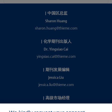
|
中国区总监
Sharon Huang
sharon.huang@thieme.com
|
化学期刊出版人
Dr. Yingxiao Cai
yingxiao.cai@thieme.com
|
期刊发展编辑
Jessica Liu
jessica.liu@thieme.com
|
高级市场经理
Kevin Chang