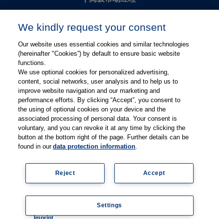
Kevin Chang
We kindly request your consent
kevin.chang@thieme.com
Our website uses essential cookies and similar technologies
(hereinafter "Cookies”) by default to ensure basic website
functions.
We use optional cookies for personalized advertising,
content, social networks, user analysis and to help us to
improve website navigation and our marketing and
performance efforts. By clicking “Accept”, you consent to
关注微信
关注微博
the using of optional cookies on your device and the
associated processing of personal data. Your consent is
voluntary, and you can revoke it at any time by clicking the
有关Thieme图书翻译及版权业务，请联系：rights@thieme.de
button at the bottom right of the page. Further details can be
found in our
data protection information
.
友情链接：
Thieme Group
|
Thieme Chemistry
|
Thieme
Open
|
Thieme-Connect
|
Reject
Accept
© Copyright 2025, 德国蒂墨出版集团（Thieme Publishers）版权
所有
京ICP备19004917号-1
Settings
隐私政策
|
Imprint
Coo
Imprint