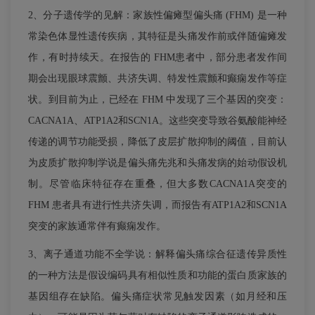
2、分子遗传学的见解：家族性偏瘫型偏头痛 (FHM) 是一种
常染色体显性遗传疾病，其特征是头痛发作前或伴随偏瘫发
作，有时持续天。在报告的 FHM患者中，部分患者发作间
期会出现眼球震颤、共济失调、特发性震颤和癫痫发作等症
状。到目前为止，已经在 FHM 中发现了三个基因的突变：
CACNA1A、ATP1A2和SCN1A。这些突变导致谷氨酸能神经
传递的调节功能受损，降低了皮层扩散抑制的阈值，目前认
为皮质扩散抑制学说是偏头痛先兆和头痛发病的始动假设机
制。尽管临床特征存在重叠，但大多数CACNA1A突变的
FHM 患者具有进行性共济失调，而报告有ATP1A2和SCN1A
突变的家族通常伴有癫痫发作。
3、离子通道功能不全学说：解释偏头痛综合征遗传异质性
的一种方法是假设编码具有相似性质和功能的蛋白质家族的
基因组存在缺陷。偏头痛症状常见触发因素（如月经和压