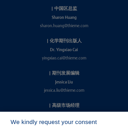
|
中国区总监
Sharon Huang
sharon.huang@thieme.com
|
化学期刊出版人
Dr. Yingxiao Cai
yingxiao.cai@thieme.com
|
期刊发展编辑
Jessica Liu
jessica.liu@thieme.com
|
高级市场经理
Kevin Chang
We kindly request your consent
kevin.chang@thieme.com