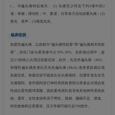
c， 与偏头痛特征相关： (1) 头痛至少符合下列4项中的2
项：单侧；搏动性；中、重度；日常体力活动加重头痛；(2)
畏光、畏声；(3)视觉先兆。
临床症状
前庭性偏头痛，以前称为“偏头痛性眩晕”和“偏头痛相关性眩
晕”，的在门诊头晕患者中占10%-30%。在疾病过程中，超
过2/3的病人出现过前庭症状，此外，先兆性偏头痛（MA）
和慢性偏头痛患者比无先兆偏头痛 (MoA) 患者更容易出现
前庭症状。前庭症状可能发生在头痛期间，但通常发生在无
头痛期间。发作期间进行神经系统检查部分患者会出现自发
性或位置性眼球震颤，因此要考虑到是否有其他神经系统疾
病。通常，女性发病率高于男性，酒精、睡眠不足、禁食、
特别食物和过度紧张、压力等都可能引起VM发作。