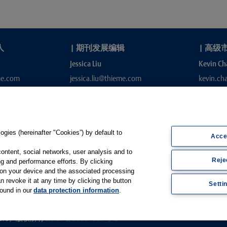
人
|
期刊发展编辑
|
高级
Jessica Liu
Kevin Ch
me.com
jessica.liu@thieme.com
kevin.c
gies (hereinafter "Cookies”) by default to
Acce
content, social networks, user analysis and to
Reje
g and performance efforts. By clicking
s on your device and the associated processing
e.de
n revoke it at any time by clicking the button
Setti
found in our
data protection information
.
Thieme Open
|
Thieme-Connect
|
ishers）版权所有
京ICP备19004917号-1