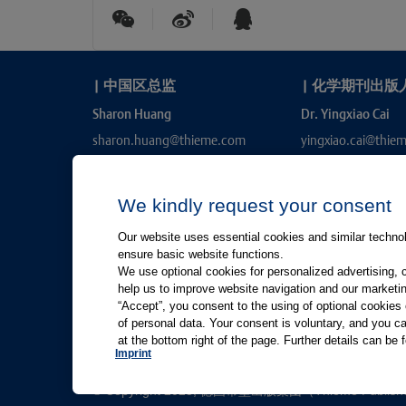
|
中国区总监
|
化学期刊出版
Sharon Huang
Dr. Yingxiao Cai
sharon.huang@thieme.com
yingxiao.cai@thie
We kindly request your consent
Our website uses essential cookies and similar technolo
ensure basic website functions.
We use optional cookies for personalized advertising, 
help us to improve website navigation and our marketin
“Accept”, you consent to the using of optional cookie
有关Thieme图书翻译及版权业务，请联系：rights@thiem
of personal data. Your consent is voluntary, and you ca
at the bottom right of the page. Further details can be 
友情链接：
Thieme Group
|
Thieme Chemistry
|
Imprint
© Copyright 2025, 德国蒂墨出版集团（Thieme Publ