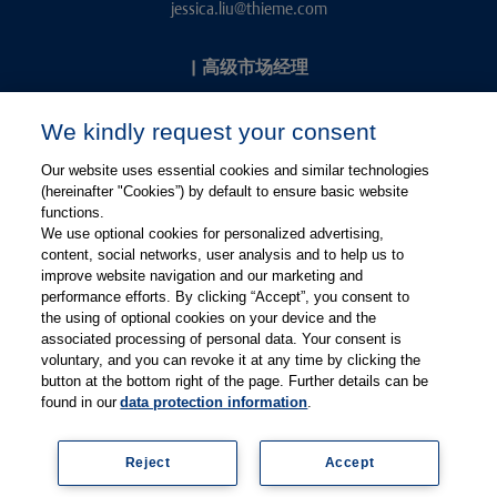
jessica.liu@thieme.com
|
高级市场经理
Kevin Chang
We kindly request your consent
kevin.chang@thieme.com
Our website uses essential cookies and similar technologies
(hereinafter "Cookies”) by default to ensure basic website
functions.
We use optional cookies for personalized advertising,
content, social networks, user analysis and to help us to
improve website navigation and our marketing and
performance efforts. By clicking “Accept”, you consent to
关注微信
关注微博
the using of optional cookies on your device and the
associated processing of personal data. Your consent is
voluntary, and you can revoke it at any time by clicking the
有关Thieme图书翻译及版权业务，请联系：rights@thieme.de
button at the bottom right of the page. Further details can be
found in our
data protection information
.
友情链接：
Thieme Group
|
Thieme Chemistry
|
Thieme
Open
|
Thieme-Connect
|
Reject
Accept
© Copyright 2025, 德国蒂墨出版集团（Thieme Publishers）版权