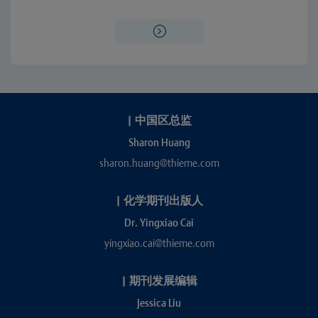
|
中国区总监
Sharon Huang
sharon.huang@thieme.com
|
化学期刊出版人
Dr. Yingxiao Cai
yingxiao.cai@thieme.com
|
期刊发展编辑
Jessica Liu