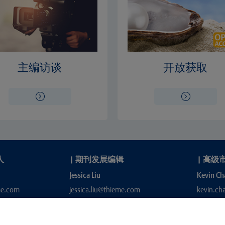
主编访谈
开放获取
人
|
期刊发展编辑
|
高级
Jessica Liu
Kevin Ch
me.com
jessica.liu@thieme.com
kevin.c