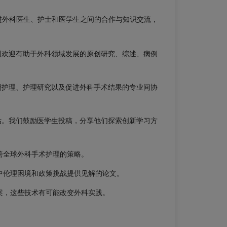
进外科医生、护士和医学生之间的合作与知识交流，
刊欢迎有助于外科领域发展的原创研究、综述、病例
期护理、护理研究以及促进外科手术结果的专业间协
估。我们鼓励医学生投稿，分享他们探索创新学习方
善全球外科手术护理的策略。
Close
Close
中伦理困境和政策挑战提供见解的论文。
×
×
案，这些技术有可能改变外科实践。