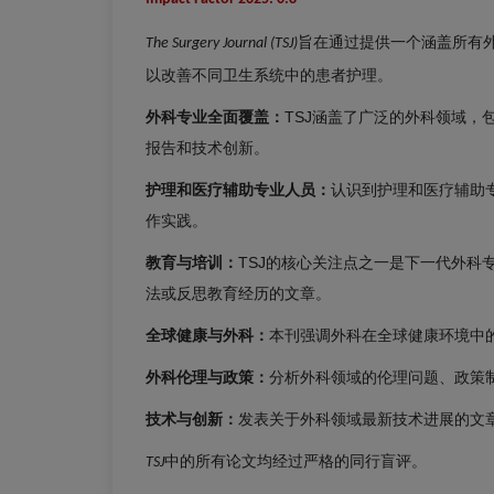
旨在通过提供一个涵盖所有
The Surgery Journal
(TSJ)
以改善不同卫生系统中的患者护理。
外科专业全面覆盖：
TSJ涵盖了广泛的外科领域
报告和技术创新。
护理和医疗辅助专业人员：
认识到护理和医疗辅助
作实践。
教育与培训：
TSJ的核心关注点之一是下一代外
法或反思教育经历的文章。
全球健康与外科：
本刊强调外科在全球健康环境中
外科伦理与政策：
分析外科领域的伦理问题、政策
编辑委员会
出版费用
技术与创新：
发表关于外科领域最新技术进展的文
中的所有论文均经过严格的同行盲评。
TSJ