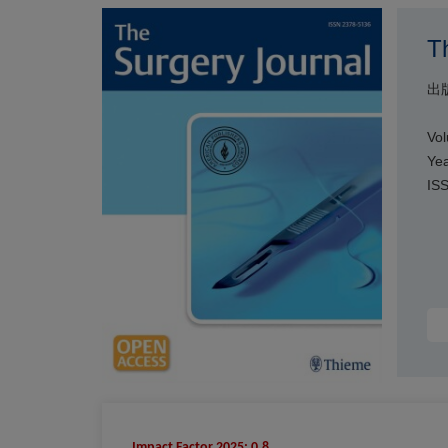
T
出
Vol
Yea
IS
Impact Factor 2025: 0.8