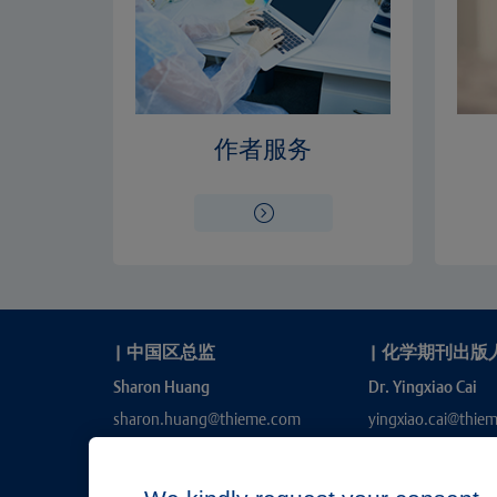
作者服务
|
中国区总监
|
化学期刊出版
Sharon Huang
Dr. Yingxiao Cai
sharon.huang@thieme.com
yingxiao.cai@thie