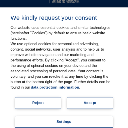
|
高级市场经理
Kevin Chang
We kindly request your consent
kevin.chang@thieme.com
Our website uses essential cookies and similar technologies
(hereinafter "Cookies”) by default to ensure basic website
functions.
We use optional cookies for personalized advertising,
content, social networks, user analysis and to help us to
improve website navigation and our marketing and
performance efforts. By clicking “Accept”, you consent to
关注微信
关注微博
the using of optional cookies on your device and the
associated processing of personal data. Your consent is
voluntary, and you can revoke it at any time by clicking the
有关Thieme图书翻译及版权业务，请联系：rights@thieme.de
button at the bottom right of the page. Further details can be
found in our
data protection information
.
友情链接：
Thieme Group
|
Thieme Chemistry
|
Thieme
Open
|
Thieme-Connect
|
Reject
Accept
© Copyright 2025, 德国蒂墨出版集团（Thieme Publishers）版权
所有
京ICP备19004917号-1
Settings
隐私政策
|
Imprint
Coo