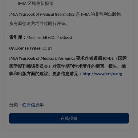
区域最新报道
·
IMIA
是
的非营利出版物。
IMIA Yearbook of Medical Informatics
IMIA
所有原创论文均经过同行评审。
索引库：
Medline, EBSCO, ProQuest
OA License Types:
CC BY
要求作者遵循
（国际
IMIA Yearbook of Medical Informatics
ICMJE
医学期刊编辑委员会）对医学期刊学术著作的撰写、报告、编
辑和出版方面的建议。更多信息请见：
http://www.icmje.org
分类：
临床信息学
在线投稿
Close
Close