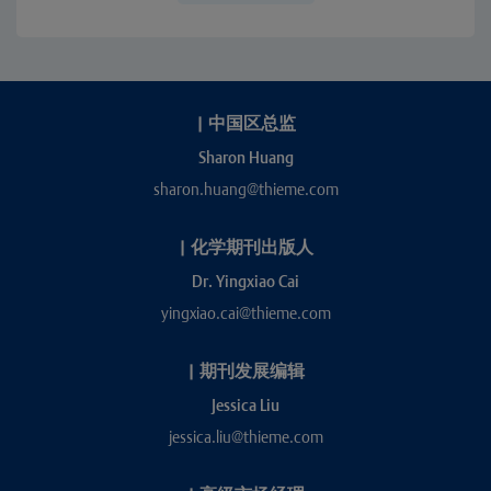
|
中国区总监
Sharon Huang
sharon.huang@thieme.com
|
化学期刊出版人
Dr. Yingxiao Cai
yingxiao.cai@thieme.com
|
期刊发展编辑
Jessica Liu
jessica.liu@thieme.com