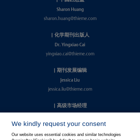
Sharon Huang
sharon.huang@thieme.com
|
化学期刊出版人
Dr. Yingxiao Cai
yingxiao.cai@thieme.com
|
期刊发展编辑
Jessica Liu
jessica.liu@thieme.com
|
高级市场经理
Kevin Chang
We kindly request your consent
kevin.chang@thieme.com
Our website uses essential cookies and similar technologies